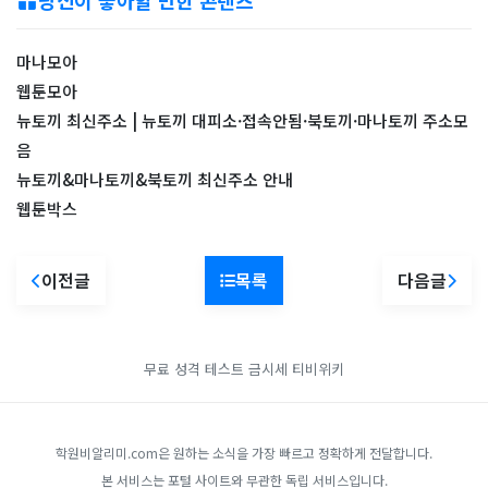
당신이 좋아할 만한 콘텐츠
마나모아
​웹툰모아
뉴토끼 최신주소 | 뉴토끼 대피소·접속안됨·북토끼·마나토끼 주소모
음
뉴토끼&마나토끼&북토끼 최신주소 안내
웹툰박스
이전글
목록
다음글
무료 성격 테스트
금시세
티비위키
학원비알리미.com은 원하는 소식을 가장 빠르고 정확하게 전달합니다.
본 서비스는 포털 사이트와 무관한 독립 서비스입니다.