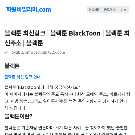
학원비알리미.com
HOME
플로우스
뉴스
블랙툰 최신링크 | 블랙툰 BlackToon | 블랙툰 최
신주소 | 블랙툰
xn--oy2b25bmwcz3ln2b432b.com
​블랙툰
블랙툰 최신 링크 안내
블랙툰(Blacktoon)에 대해 궁금하신가요?
이 페이지에서는 블랙툰의 주요 특징부터 최신 도메인 주소, 바로가기 링
크, 이용 방법, 그리고 알아두셔야 할 법적 주의사항까지 상세하게 안내
해 드립니다.
블랙툰이란?
블랙툰은 기존처럼 웹툰마다 각기 다른 사이트를 찾아가야 했던 불편한
제공 방식이 아닌, 국내 주요 웹툰을 하나의 플랫폼에서 간편하게 즐길