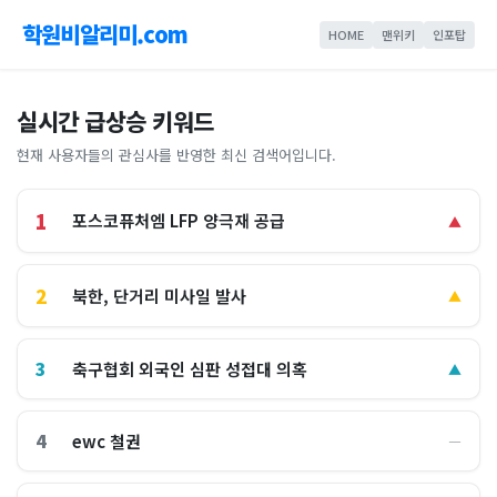
학원비알리미.com
HOME
맨위키
인포탑
실시간 급상승 키워드
현재 사용자들의 관심사를 반영한 최신 검색어입니다.
1
포스코퓨처엠 LFP 양극재 공급
▲
2
북한, 단거리 미사일 발사
▲
3
축구협회 외국인 심판 성접대 의혹
▲
4
ewc 철권
―