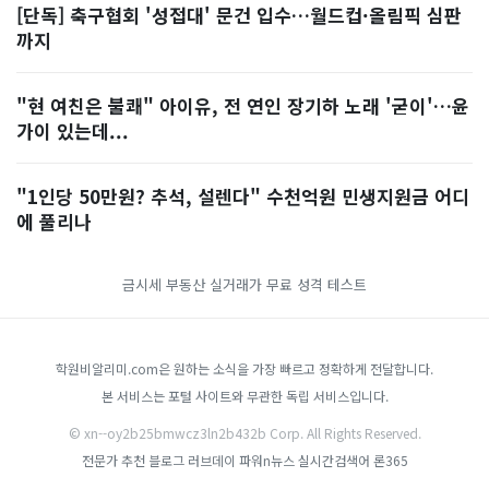
[단독] 축구협회 '성접대' 문건 입수…월드컵·올림픽 심판
까지
"현 여친은 불쾌" 아이유, 전 연인 장기하 노래 '굳이'…윤
가이 있는데...
"1인당 50만원? 추석, 설렌다" 수천억원 민생지원금 어디
에 풀리나
금시세
부동산 실거래가
무료 성격 테스트
학원비알리미.com은 원하는 소식을 가장 빠르고 정확하게 전달합니다.
본 서비스는 포털 사이트와 무관한 독립 서비스입니다.
© xn--oy2b25bmwcz3ln2b432b Corp. All Rights Reserved.
전문가 추천 블로그
러브데이
파워n뉴스
실시간검색어
론365