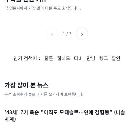
달콤한 ‘스테비아 토마토’...
“경찰관이 끌고가 성폭행” 20
다”…핑크 살인공장 충격 실
근?" "점심은 지하" "재택을
농산물 아닌 가공식품이었다
세 여성 눈물, 경찰서 직원 78
체
허하라!"…폭염이 바꾼 직장
각 언론사에서 가장 많이 다룬 주요 소식입니다.
중앙일보
TV조선
명 전원 직무정지… 파키스탄
인 문화
조선일보
서울신문
역대급 사건 [월드픽]
‹
›
1
/
3
인기 검색어：
웹툰
웹하드
티비
만남
링크
할인
가장 많이 본 뉴스
누적 조회수가 높은 기사를 요약하여 보여줍니다.
'43세' 7기 옥순 "아직도 모태솔로…연애 경험無" (나솔
사계)