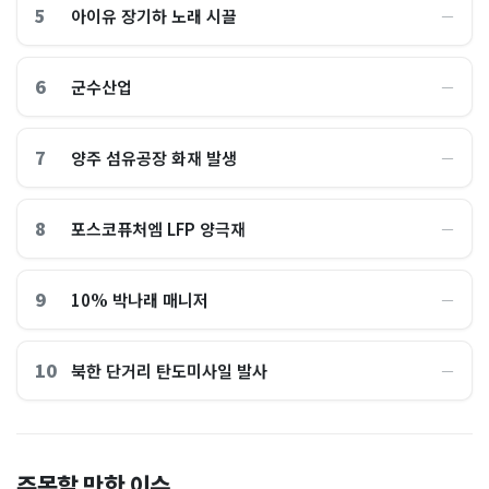
5
아이유 장기하 노래 시끌
―
6
군수산업
―
7
양주 섬유공장 화재 발생
―
8
포스코퓨처엠 LFP 양극재
―
9
10% 박나래 매니저
―
10
북한 단거리 탄도미사일 발사
―
“그랜저 탄 부부 팔다리 잘랐
[티조챗] "핫팬츠·샌들 출
주목할 만한 이슈